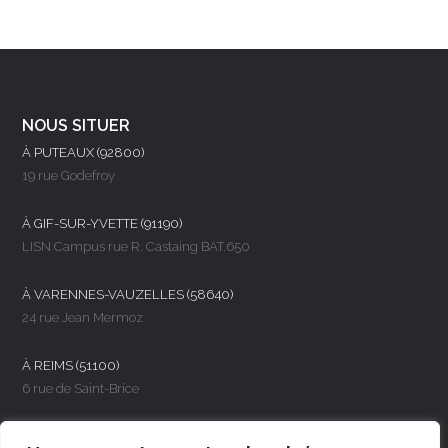
NOUS SITUER
À PUTEAUX (92800)
19 rue Godefroy
À GIF-SUR-YVETTE (91190)
LISN Campus rue R. Castaing BAT.650
À VARENNES-VAUZELLES (58640)
24 rue Jean Mermoz
À REIMS (51100)
6 rue de Saint-Brice
NOUS CONTACTER