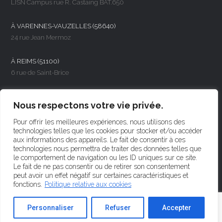
LISN Campus rue R. Castaing BAT.650
À VARENNES-VAUZELLES (58640)
24 rue Jean Mermoz
À REIMS (51100)
6 rue de Saint-Brice
NOUS CONTACTER
Nous respectons votre vie privée.
Par téléphone
Pour offrir les meilleures expériences, nous utilisons des
+33 (0)1 47 75 84 50
technologies telles que les cookies pour stocker et/ou accéder
aux informations des appareils. Le fait de consentir à ces
technologies nous permettra de traiter des données telles que
le comportement de navigation ou les ID uniques sur ce site.
Le fait de ne pas consentir ou de retirer son consentement
peut avoir un effet négatif sur certaines caractéristiques et
Tweets by LesHumaniseurs
fonctions.
Politique relative aux cookies
Personnaliser
Refuser
Accepter
© DAVI The Humanizers 2023